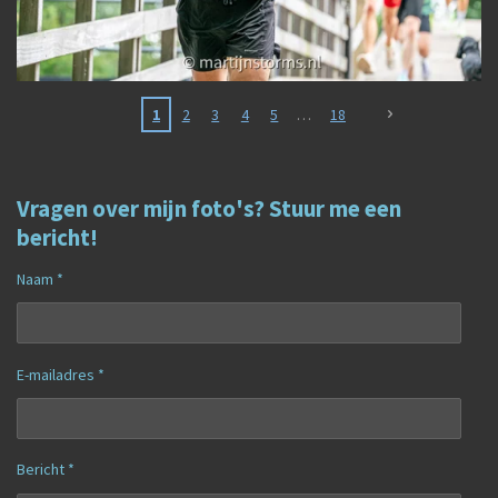
1
2
3
4
5
18
Vragen over mijn foto's? Stuur me een
bericht!
Naam *
E-mailadres *
Bericht *