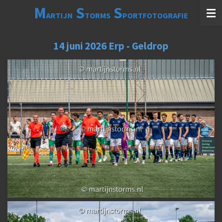
M
S
S
Ga
ARTIJN
TORMS
PORTFOTOGRAFIE
direct
naar
de
14 juni 2026 Erp - Geldrop
hoofdinhoud