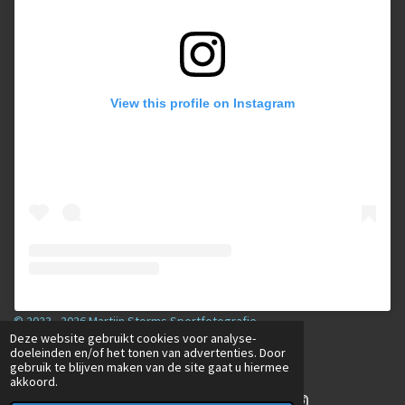
View this profile on Instagram
© 2023 - 2026 Martijn Storms Sportfotografie
Deze website gebruikt cookies voor analyse-
Powered by
JouwWeb
doeleinden en/of het tonen van advertenties. Door
gebruik te blijven maken van de site gaat u hiermee
akkoord.