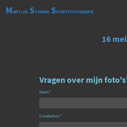
Ga
M
S
S
ARTIJN
TORMS
PORTFOTOGRAFIE
direct
naar
de
hoofdinhoud
16 mei
Vragen over mijn foto's
Naam *
E-mailadres *