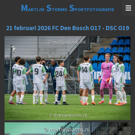
M
S
S
Ga
ARTIJN
TORMS
PORTFOTOGRAFIE
direct
naar
de
21 februari 2026 FC Den Bosch O17 - DSC O19
hoofdinhoud