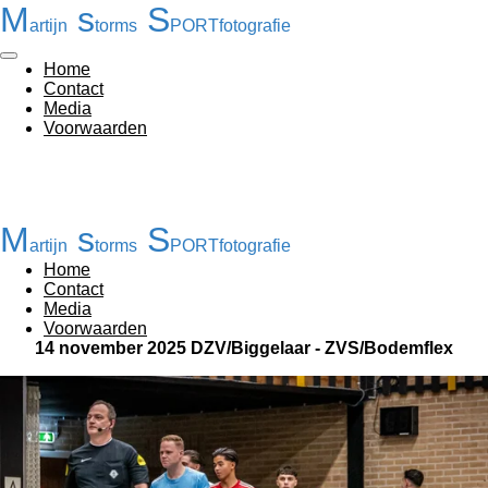
M
s
S
Ga
artijn
torms
PORTfotografie
direct
naar
Home
de
Contact
hoofdinhoud
Media
Voorwaarden
M
s
S
artijn
torms
PORTfotografie
Home
Contact
Media
Voorwaarden
14 november 2025 DZV/Biggelaar - ZVS/Bodemflex