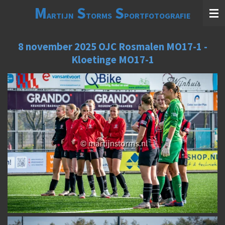
M
S
S
Ga
ARTIJN
TORMS
PORTFOTOGRAFIE
direct
naar
de
8 november 2025 OJC Rosmalen MO17-1 -
hoofdinhoud
Kloetinge MO17-1