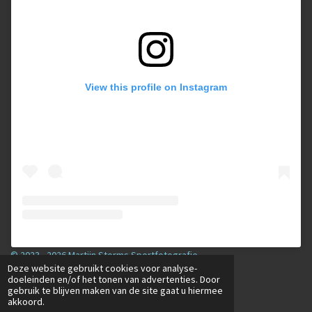
View this profile on Instagram
© 2023 - 2026 Martijn Storms Sportfotografie
Deze website gebruikt cookies voor analyse-
Powered by
JouwWeb
doeleinden en/of het tonen van advertenties. Door
gebruik te blijven maken van de site gaat u hiermee
akkoord.