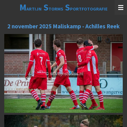
M
S
S
Ga
ARTIJN
TORMS
PORTFOTOGRAFIE
direct
naar
de
2 november 2025 Maliskamp - Achilles Reek
hoofdinhoud