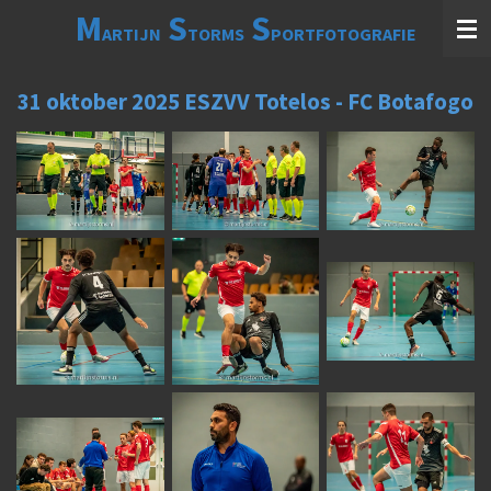
M
S
S
Ga
ARTIJN
TORMS
PORTFOTOGRAFIE
direct
naar
de
31 oktober 2025 ESZVV Totelos - FC Botafogo
hoofdinhoud