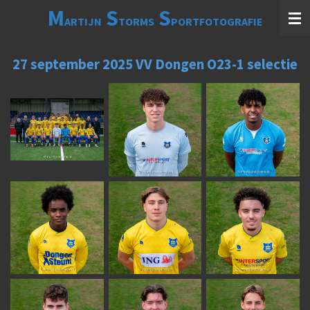
M
S
S
Ga
ARTIJN
TORMS
PORTFOTOGRAFIE
direct
naar
de
27 september 2025 VV Dongen O23-1 selectie
hoofdinhoud