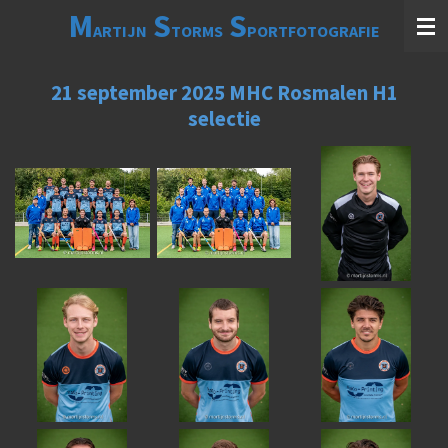
M
S
S
Ga
ARTIJN
TORMS
PORTFOTOGRAFIE
direct
naar
de
21 september 2025 MHC Rosmalen H1
hoofdinhoud
selectie