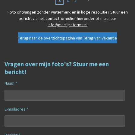
1
2
3
Foto ontvangen zonder watermerk en in hoge resolutie?
Stuur een
bericht via het contactformulier hieronder of mail naar
info@martijnstorms.nl
Terug naar de overzichtspagina van Terug van Vakantie
Vragen over mijn foto's? Stuur me een
bericht!
Naam *
E-mailadres *
Bericht *