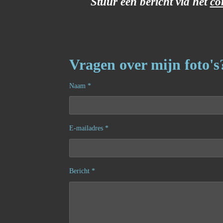
Stuur een bericht
via het
co
Vragen over mijn foto's
Naam *
E-mailadres *
Bericht *