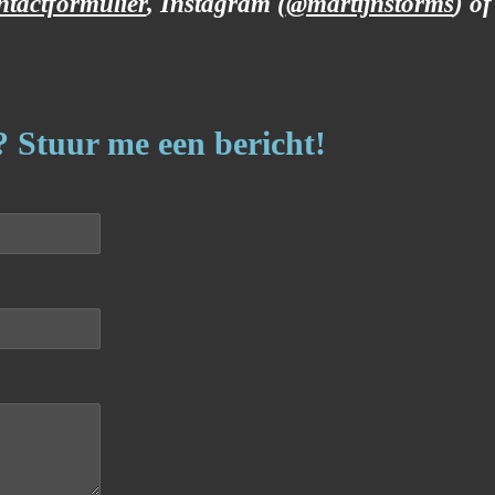
ntactformulier
, Instagram (
@martijnstorms
) o
? Stuur me een bericht!