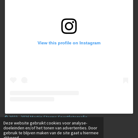
View this profile on Instagram
© 2023 - 2026 Martijn Storms Sportfotografie
Deze website gebruikt cookies voor analyse-
Powered by
JouwWeb
doeleinden en/of het tonen van advertenties. Door
gebruik te blijven maken van de site gaat u hiermee
akkoord.