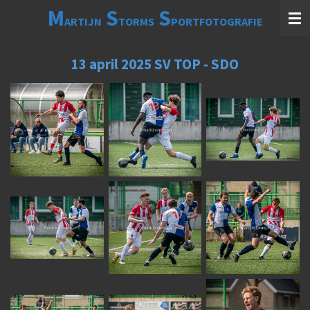
M
S
S
Ga
ARTIJN
TORMS
PORTFOTOGRAFIE
direct
naar
de
13 april 2025 SV TOP - SDO
hoofdinhoud