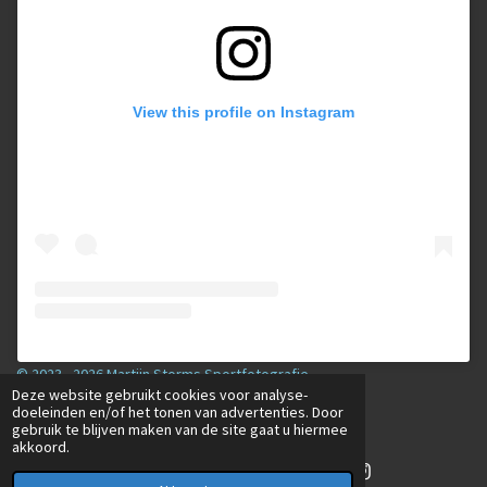
View this profile on Instagram
© 2023 - 2026 Martijn Storms Sportfotografie
Deze website gebruikt cookies voor analyse-
Powered by
JouwWeb
doeleinden en/of het tonen van advertenties. Door
gebruik te blijven maken van de site gaat u hiermee
akkoord.