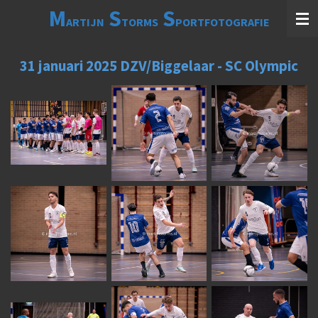
M
S
S
Ga
ARTIJN
TORMS
PORTFOTOGRAFIE
direct
naar
de
31 januari 2025 DZV/Biggelaar - SC Olympic
hoofdinhoud