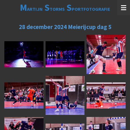
M
S
S
Ga
ARTIJN
TORMS
PORTFOTOGRAFIE
direct
naar
de
28 december 2024 Meierijcup dag 5
hoofdinhoud