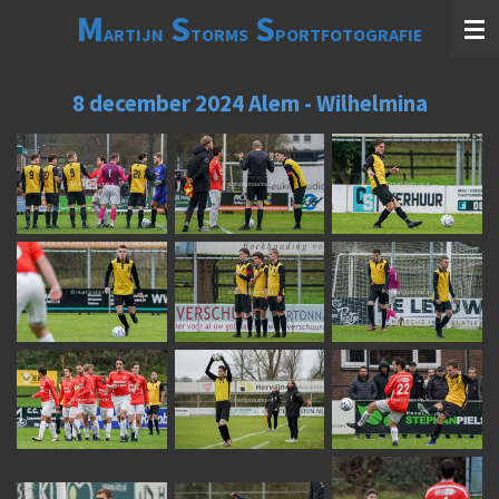
M
S
S
Ga
ARTIJN
TORMS
PORTFOTOGRAFIE
direct
naar
de
8 december 2024 Alem - Wilhelmina
hoofdinhoud