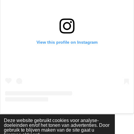
View this profile on Instagram
© 2023 - 2026 Martijn Storms Sportfotografie
Deze website gebruikt cookies voor analyse-
Powered by
JouwWeb
doeleinden en/of het tonen van advertenties. Door
gebruik te blijven maken van de site gaat u