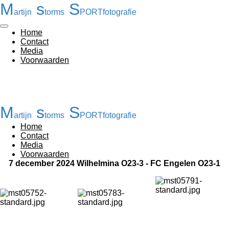
M
s
S
Ga
artijn
torms
PORTfotografie
direct
naar
Home
de
Contact
hoofdinhoud
Media
Voorwaarden
M
s
S
artijn
torms
PORTfotografie
Home
Contact
Media
Voorwaarden
7 december 2024 Wilhelmina O23-3 - FC Engelen O23-1