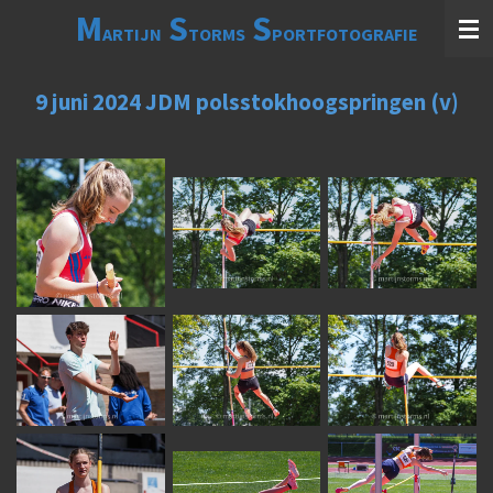
M
S
S
Ga
ARTIJN
TORMS
PORTFOTOGRAFIE
direct
naar
de
9 juni 2024 JDM polsstokhoogspringen (v)
hoofdinhoud