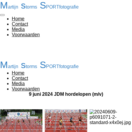
M
s
S
Ga
artijn
torms
PORTfotografie
direct
naar
Home
de
Contact
hoofdinhoud
Media
Voorwaarden
M
s
S
artijn
torms
PORTfotografie
Home
Contact
Media
Voorwaarden
9 juni 2024 JDM hordelopen (m/v)