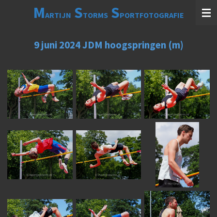
M
S
S
Ga
ARTIJN
TORMS
PORTFOTOGRAFIE
direct
naar
de
9 juni 2024 JDM hoogspringen (m)
hoofdinhoud