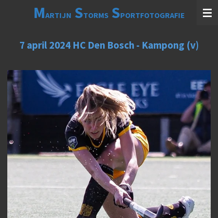
M
S
S
Ga
ARTIJN
TORMS
PORTFOTOGRAFIE
direct
naar
de
7 april 2024 HC Den Bosch - Kampong (v)
hoofdinhoud