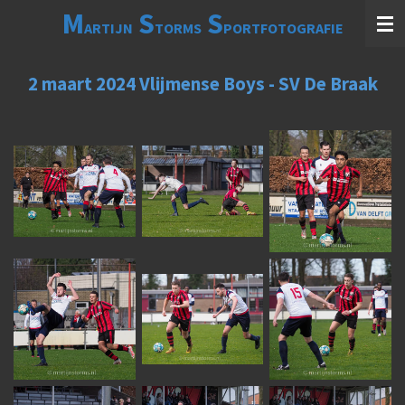
M
S
S
Ga
ARTIJN
TORMS
PORTFOTOGRAFIE
direct
naar
de
2 maart 2024 Vlijmense Boys - SV De Braak
hoofdinhoud