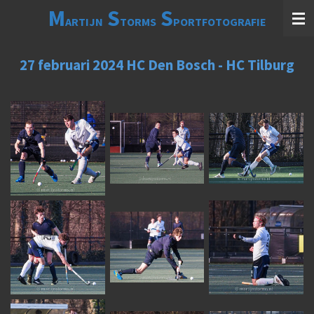
M
S
S
Ga
ARTIJN
TORMS
PORTFOTOGRAFIE
direct
naar
de
27 februari 2024 HC Den Bosch - HC Tilburg
hoofdinhoud