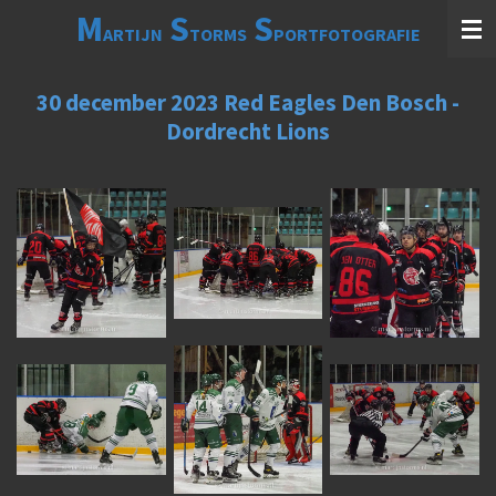
M
S
S
Ga
ARTIJN
TORMS
PORTFOTOGRAFIE
direct
naar
de
30 december 2023 Red Eagles Den Bosch -
hoofdinhoud
Dordrecht Lions