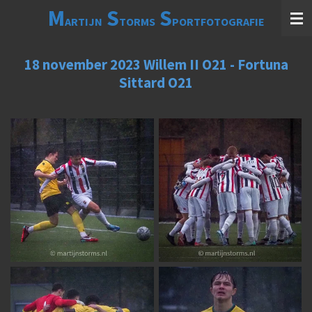
M
S
S
Ga
ARTIJN
TORMS
PORTFOTOGRAFIE
direct
naar
de
18 november 2023 Willem II O21 - Fortuna
hoofdinhoud
Sittard O21