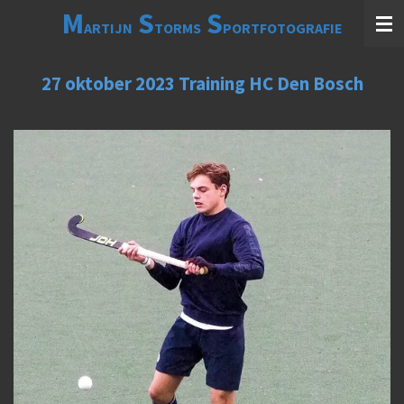
M
S
S
Ga
ARTIJN
TORMS
PORTFOTOGRAFIE
direct
naar
de
27 oktober 2023 Training HC Den Bosch
hoofdinhoud